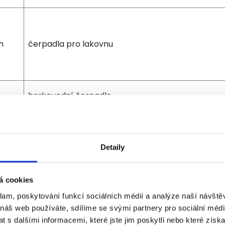
h
čerpadla pro lakovnu
.
horkovodní čerpadlo
by,
oběhová čerpadla pro plynovou kotelnu
Detaily
á cookies
NG
klam, poskytování funkcí sociálních médií a analýze naší návšt
čištění výměníků
 náš web používáte, sdílíme se svými partnery pro sociální média
 s dalšími informacemi, které jste jim poskytli nebo které získa