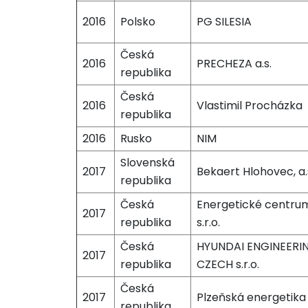
2016
Polsko
PG SILESIA
Česká
2016
PRECHEZA a.s.
republika
Česká
2016
Vlastimil Procházka
republika
2016
Rusko
NIM
Slovenská
2017
Bekaert Hlohovec, a.
republika
Česká
Energetické centru
2017
republika
s.r.o.
Česká
HYUNDAI ENGINEERI
2017
republika
CZECH s.r.o.
Česká
2017
Plzeňská energetika 
republika