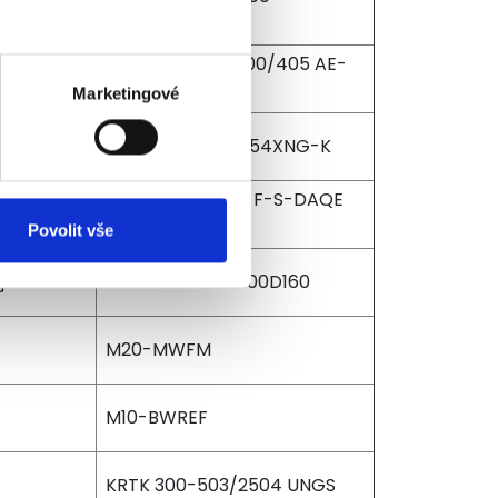
400/7506
NKG 300-250-400/405 AE-
F3-K-F-SDAQF
Marketingové
KRTK 200-402/954XNG-K
TP 300-390/4 A-F-S-DAQE
400D 50 Hz
Povolit vše
jkou
CNMAG-M100-200D160
M20-MWFM
M10-BWREF
KRTK 300-503/2504 UNGS