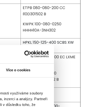
ETPB 080-080-200 CC
I10D301502 B
KWPK 100-080-0250
HHHH10A-3NH302
HPKL 150-125-400 SCBS XW
W09004 B
MCPK 200-125-400 EC LXME
09004A
Více o cookies
ETB 065-040-200
GGSAV11D200752 B
ěvnosti využíváme soubory
T20-PFG
, inzerci a analýzy. Partneři
li v důsledku toho, že
ETALINE R GCN 300-