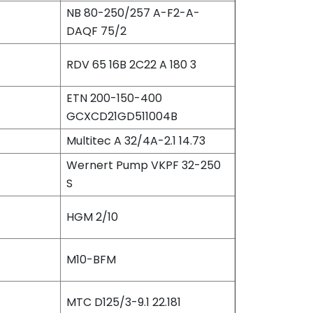
NB 80-250/257 A-F2-A-
DAQF 75/2
RDV 65 16B 2C22 A 180 3
ETN 200-150-400
GCXCD21GD511004B
Multitec A 32/4A-2.1 14.73
Wernert Pump VKPF 32-250
S
HGM 2/10
M10-BFM
MTC D125/3-9.1 22.181