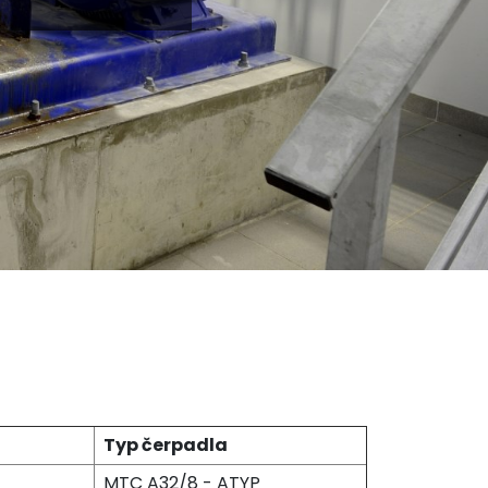
Typ čerpadla
MTC A32/8 - ATYP