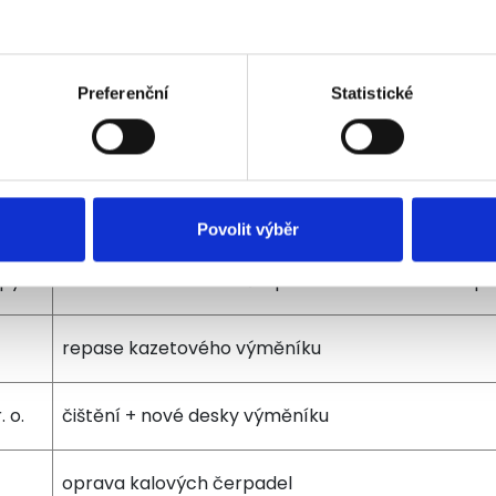
in-line čerpadlo
a.s.
horizontální odstředivé čerpadlo
Preferenční
Statistické
kalové čerpadlo
in-line čerpadlo
Povolit výběr
apy
vertikální odstředivé čerpadlo s mechanickou spo
repase kazetového výměníku
 o.
čištění + nové desky výměníku
oprava kalových čerpadel