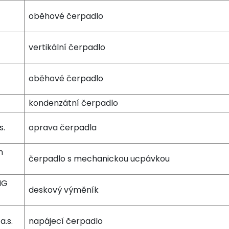
oběhové čerpadlo
vertikální čerpadlo
oběhové čerpadlo
kondenzátní čerpadlo
s.
oprava čerpadla
m
čerpadlo s mechanickou ucpávkou
NG
deskový výměník
a.s.
napájecí čerpadlo