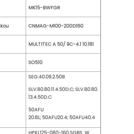
MK15-BWFGR
jkou
CNMAG-M100-200D160
MULTITEC A 50/ 9C-4.1 10.181
SO510
SEG.40.09.2.50B
SLV.80.80.11.4.50D.C; SLV.80.80.
13.4.50D.C
50AFU
20.8L; 50AFU20.4; 50AFU40.4
HPKL125-080-160 SGBS W