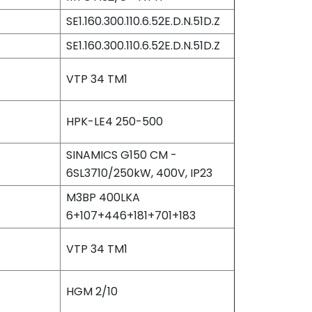
SE1.160.300.110.6.52E.D.N.51D.Z
SE1.160.300.110.6.52E.D.N.51D.Z
VTP 34 TM1
HPK-LE4 250-500
SINAMICS G150 CM -
6SL3710/250kW, 400V, IP23
M3BP 400LKA
6+107+446+181+701+183
VTP 34 TM1
HGM 2/10