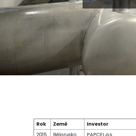
Rok
Země
Investor
2015
Bělorusko
PAPCEL,a.s.