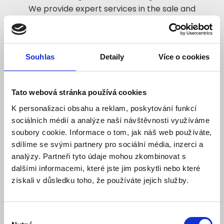
We provide expert services in the sale and
servicing of industrial pumping equipment for a
wide
range of applications. We emphasize the quality
Souhlas
Detaily
Více o cookies
and efficiency of the solutions we offer, a
customer-
oriented approach and prompt service. We offer
Tato webová stránka používá cookies
a wide range of pumps from reliable suppliers,
K personalizaci obsahu a reklam, poskytování funkcí
enabling us to provide customers with tailor-
sociálních médií a analýze naší návštěvnosti využíváme
made solutions to suit their needs.
soubory cookie. Informace o tom, jak náš web používáte,
sdílíme se svými partnery pro sociální média, inzerci a
analýzy. Partneři tyto údaje mohou zkombinovat s
dalšími informacemi, které jste jim poskytli nebo které
získali v důsledku toho, že používáte jejich služby.
Výběr