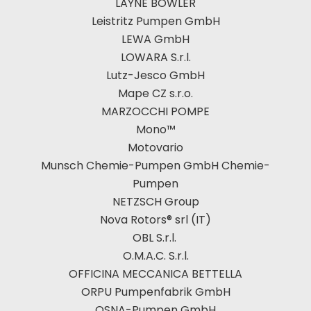
LAYNE BOWLER
Leistritz Pumpen GmbH
LEWA GmbH
LOWARA S.r.l.
Lutz-Jesco GmbH
Mape CZ s.r.o.
MARZOCCHI POMPE
Mono™
Motovario
Munsch Chemie-Pumpen GmbH Chemie-
Pumpen
NETZSCH Group
Nova Rotors® srl (IT)
OBL S.r.l.
O.M.A.C. S.r.l.
OFFICINA MECCANICA BETTELLA
ORPU Pumpenfabrik GmbH
OSNA-Pumpen GmbH