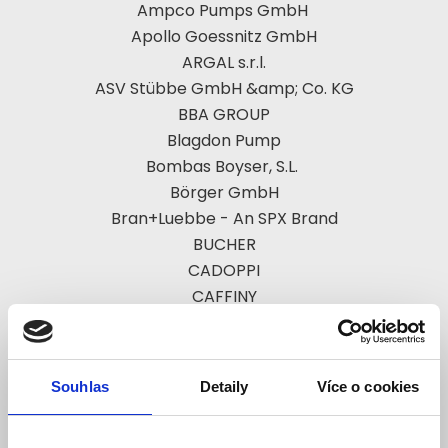
Ampco Pumps GmbH
Apollo Goessnitz GmbH
ARGAL s.r.l.
ASV Stübbe GmbH &amp; Co. KG
BBA GROUP
Blagdon Pump
Bombas Boyser, S.L.
Börger GmbH
Bran+Luebbe - An SPX Brand
BUCHER
CADOPPI
CAFFINY
Calpeda S.p.A
Caprari S.p.A
Comac Berlin (DE)
Souhlas
Detaily
Více o cookies
Corode (NL)
CSF INOX (IT)