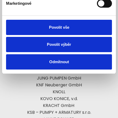
Marketingové
HENNLICH-HCT GmbH
Herborner Pumpentechnik GmbH &amp; Co KG
HERMETIC-Pumpen GmbH
Hidrostal Pumps
Povolit vše
Povolit výběr
CHIARAVALLI
ISH PUMPS OLOMOUC a.s.
Odmítnout
ITT Bornemann GmbH
IWAKI CO.
JUNG PUMPEN GmbH
KNF Neuberger GmbH
KNOLL
KOVO KONICE, v.d.
KRACHT GmbH
KSB – PUMPY + ARMATURY s.r.o.