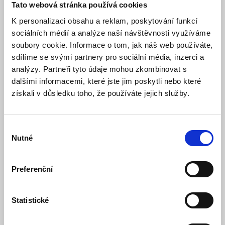
CZ Pumpy s.r.o.
Tato webová stránka používá cookies
DANFOS
K personalizaci obsahu a reklam, poskytování funkcí
DAV-TECH
sociálních médií a analýze naší návštěvnosti využíváme
DEBEM
soubory cookie. Informace o tom, jak náš web používáte,
Dosatron International S.A.S.
sdílíme se svými partnery pro sociální média, inzerci a
DRAGFLOW SRL
analýzy. Partneři tyto údaje mohou zkombinovat s
DROPSA
dalšími informacemi, které jste jim poskytli nebo které
DUDEK-PUMPEN GmbH &amp; Co.KG
získali v důsledku toho, že používáte jejich služby.
DUPLOMATIC
EBARA CORPORATION
Výběr
EMP s.r.o.
Nutné
souhlasu
FELUWA PUMPEN GMBH
FINN-LEY VAKUUM
Preferenční
Flowserve Czech Republic, s.r.o.
FLUX-GERÄTE GmbH
GARO S.p.a.
Statistické
Grundfos Sales Czechia and Slovakia s.r.o.
HCP Pumps